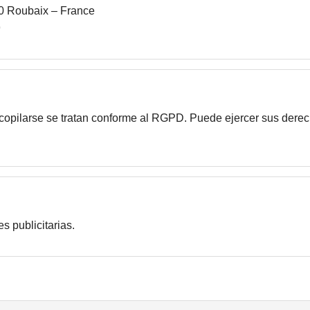
0 Roubaix – France
9
copilarse se tratan conforme al RGPD. Puede ejercer sus dere
es publicitarias.