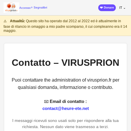
⭐ Segnalibri
❤️ Donare
IT ⌄
Accesso
⚠️
Attualità:
Questo sito ha operato dal 2012 al 2022 ed è attualmente in
fase di rilancio in omaggio a mio padre scomparso, il cui compleanno era il 14
maggio.
Contatto – VIRUSPRION
Puoi contattare the administration of virusprion.fr per
qualsiasi domanda, informazione o contributo.
📧
Email di contatto :
contact@heure-ete.net
I messaggi ricevuti sono usati solo per rispondere alla tua
richiesta. Nessun dato viene trasmesso a terzi.