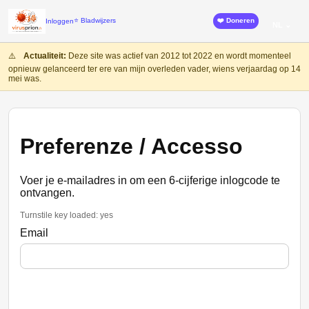
⭐ Bladwijzers
❤️ Doneren
Inloggen
NL ⌄
⚠️
Actualiteit:
Deze site was actief van 2012 tot 2022 en wordt momenteel
opnieuw gelanceerd ter ere van mijn overleden vader, wiens verjaardag op 14
mei was.
Preferenze / Accesso
Voer je e-mailadres in om een 6-cijferige inlogcode te
ontvangen.
Turnstile key loaded: yes
Email